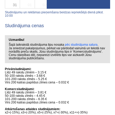
31
01
02
03
04
05
06
Sludinājumu un reklāmas pieņemšana beidzas iepriekšējā dienā plkst.
10:00
Sludinājuma cenas
Uzmanību!
Šajā laikrakstā sludinājuma tipu nosaka
pēc sludinājuma satura
.
Ja sniedzat pakalpojumus, pērkat vai pārdodat vairumā un tekstā nav
norādīts preču skaits, Jūsu sludinājuma tips ir ‘Komercsludinājums’.
Cenu starpības dēļ, nepareizi izvēlēts tips var aizkavēt Jūsu
sludinājuma publicēšanu.
Privātsludinājumi:
Līdz 49 rakstu zīmēm – 3.15 €
50-100 rakstu zīmēs – 3.68 €
101-200 rakstu zīmēs – 5.25 €
Virs 200 katras papildus zīmes cena – 0.032 €
Komercsludinājumi:
Līdz 49 rakstu zīmēm – 3.81 €
50-100 rakstu zīmēs – 4.45 €
101-200 rakstu zīmēs – 6.35 €
Virs 200 katras papildus zīmes cena – 0.032 €
Atkārtošanas atlaides sludinājumiem:
x2=(-15%), x3=(-20%), x5=(-25%), x7=(-30%), x11<=(-35%)