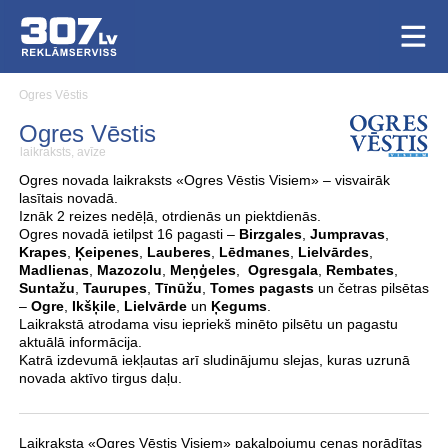
Ogres Vēstis
Ogres Vēstis
laikraksts, avīze
Ogres novada laikraksts «Ogres Vēstis Visiem» – visvairāk
lasītais novadā.
Iznāk 2 reizes nedēļā, otrdienās un piektdienās.
Ogres novadā ietilpst 16 pagasti –
Birzgales
,
Jumpravas
,
Krapes
,
Ķeipenes
,
Lauberes
,
Lēdmanes
,
Lielvārdes
,
Madlienas
,
Mazozolu
,
Meņģeles
,
Ogresgala
,
Rembates
,
Suntažu
,
Taurupes
,
Tīnūžu
,
Tomes pagasts
un četras pilsētas
–
Ogre
,
Ikšķile
,
Lielvārde
un
Ķegums
.
Laikrakstā atrodama visu iepriekš minēto pilsētu un pagastu
aktuālā informācija.
Katrā izdevumā iekļautas arī sludinājumu slejas, kuras uzrunā
novada aktīvo tirgus daļu.
Laikraksta «Ogres Vēstis Visiem» pakalpojumu cenas norādītas