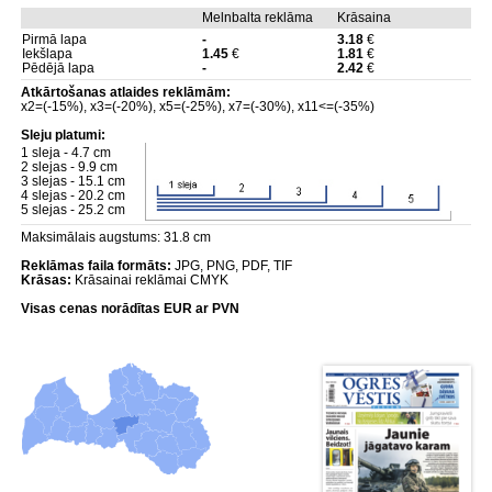
Melnbalta reklāma
Krāsaina
Pirmā lapa
-
3.18
€
Iekšlapa
1.45
€
1.81
€
Pēdējā lapa
-
2.42
€
Atkārtošanas atlaides reklāmām:
x2=(-15%), x3=(-20%), x5=(-25%), x7=(-30%), x11<=(-35%)
Sleju platumi:
1 sleja - 4.7 cm
2 slejas - 9.9 cm
3 slejas - 15.1 cm
4 slejas - 20.2 cm
5 slejas - 25.2 cm
Maksimālais augstums: 31.8 cm
Reklāmas faila formāts:
JPG, PNG, PDF, TIF
Krāsas:
Krāsainai reklāmai CMYK
Visas cenas norādītas EUR ar PVN