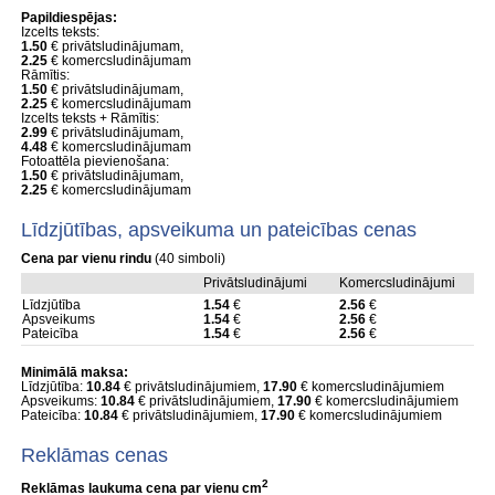
Papildiespējas:
Izcelts teksts:
1.50
€ privātsludinājumam,
2.25
€ komercsludinājumam
Rāmītis:
1.50
€ privātsludinājumam,
2.25
€ komercsludinājumam
Izcelts teksts + Rāmītis:
2.99
€ privātsludinājumam,
4.48
€ komercsludinājumam
Fotoattēla pievienošana:
1.50
€ privātsludinājumam,
2.25
€ komercsludinājumam
Līdzjūtības, apsveikuma un pateicības cenas
Cena par vienu rindu
(40 simboli)
Privātsludinājumi
Komercsludinājumi
Līdzjūtība
1.54
€
2.56
€
Apsveikums
1.54
€
2.56
€
Pateicība
1.54
€
2.56
€
Minimālā maksa:
Līdzjūtība:
10.84
€ privātsludinājumiem,
17.90
€ komercsludinājumiem
Apsveikums:
10.84
€ privātsludinājumiem,
17.90
€ komercsludinājumiem
Pateicība:
10.84
€ privātsludinājumiem,
17.90
€ komercsludinājumiem
Reklāmas cenas
2
Reklāmas laukuma cena par vienu cm