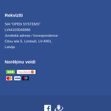
Rekvizīti
SIA "OPEN SYSTEMS"
LV44103046886
Juridiskā adrese / korespondence:
Cēsu iela 5
,
Limbaži
,
LV-4001,
Latvija
Norēķinu veidi