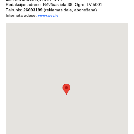
Redakcijas adrese:
Brīvības iela 38
,
Ogre
,
LV-5001
Tālrunis:
26693199
(reklāmas daļa, abonēšana)
Interneta adese:
www.ovv.lv