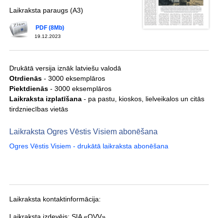
Laikraksta paraugs (A3)
PDF (8Mb)
19.12.2023
Drukātā versija iznāk latviešu valodā
Otrdienās
- 3000 eksemplāros
Piektdienās
- 3000 eksemplāros
Laikraksta izplatīšana
- pa pastu, kioskos, lielveikalos un citās
tirdzniecības vietās
Laikraksta Ogres Vēstis Visiem abonēšana
Ogres Vēstis Visiem - drukātā laikraksta abonēšana
Laikraksta kontaktinformācija:
Laikraksta izdevējs:
SIA «OVV»